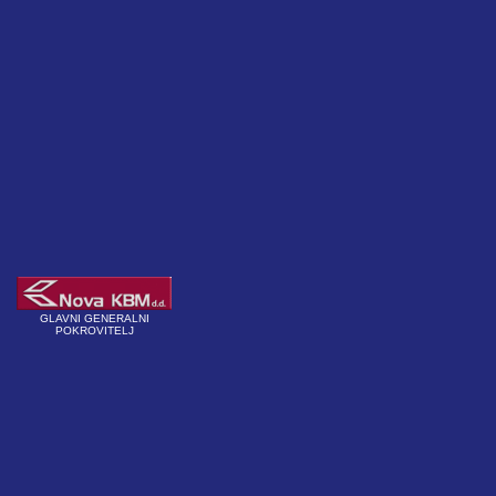
GLAVNI GENERALNI
POKROVITELJ