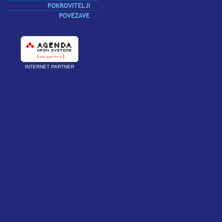
INTERNET PARTNER